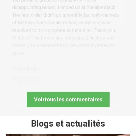
disappointing boxes, I ended up at Sneakerstack.
The first order didn’t go smoothly, but with the help
of Matthijs from Sneakerstack, everything was
resolved to my complete satisfaction. Thank you,
Matthijs! The boxes are really great, finally a box
where I, as a sneakerhead, can store my beautiful
gems.…
Truus Badje
il y a 8 mois
De jolies boîtes à baskets à un prix raisonnable
Voirtous les commentaires
Blogs et actualités