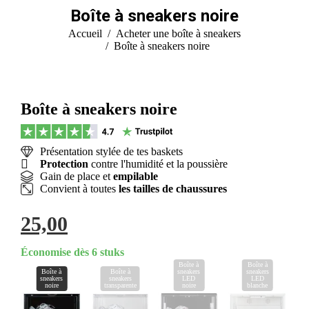
Boîte à sneakers noire
Vous êtes ici :
Accueil
Acheter une boîte à sneakers
Boîte à sneakers noire
Boîte à sneakers noire
Présentation stylée de tes baskets
Protection
contre l'humidité et la poussière
Gain de place et
empilable
Convient à toutes
les tailles de chaussures
25,00
Économise dès 6 stuks
Boîte à
Boîte à
Boîte à
Boîte à
sneakers
sneakers
sneakers
sneakers
LED
LED
noire
transparente
noire
blanche