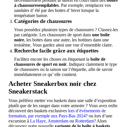
nécessairement pendant la saison en cours dans des
boîtes
à chaussuresempilables
. Par exemple, remplacez vos
sandales d’ été par des bottes d’ hiver lorsque la
température baisse.
Catégories de chaussures
Vous possédez plusieurs types de chaussures ? Classez-les
par catégorie. Les chaussures de sport dans
une boîte
noire
, les bottes dans une autre, les bottines dans une
troisième. Vous gardez ainsi une vue d’ensemble claire.
Recherche facile grâce aux étiquettes
Facilitez encore les choses en étiquetant la
boîte de
chaussures de sport en noir
. Indiquez clairement le type
de chaussures ou la saison sur l’étiquette, afin de savoir
immédiatement ce qu’ elle contient.
Acheter Sneakerbox noir chez
Sneakerstack
Vous préférez mettre vos baskets dans une salle d’exposition
plutôt que de les ranger dans votre armoire ? Vous avez enfin
découvert des baskets exclusives
lors d’événements de
formation, par exemple aux Pays-Bas 2024
? ou lors d’une
excursion à
La Haye
,
Amsterdam
ou
Rotterdam
? Alors
découvrez notre nouvelle
variante de la boîte à baskets