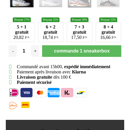
Bespaar 17%
Bespaar 25%
Bespaar 30%
Bespaar 33%
5 + 1
6 + 2
7 + 3
8 + 4
gratuit
gratuit
gratuit
gratuit
p.s.
p.s.
p.s.
p.s.
20,82
18,74
17,50
16,66
-
+
commande 1 sneakerbox
Commandé avant 15h00,
expédié immédiatement
Paiement après livraison avec
Klarna
Livraison gratuite
dès 100 €
Paiement sécurisé