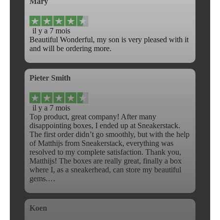
Mary
il y a 7 mois
Beautiful Wonderful, my son is very pleased with it
and will be ordering more.
Pieter Smith
il y a 7 mois
Top product, great company! After many
disappointing boxes, I ended up at Sneakerstack.
The first order didn’t go smoothly, but with the help
of Matthijs from Sneakerstack, everything was
resolved to my complete satisfaction. Thank you,
Matthijs! The boxes are really great, finally a box
where I, as a sneakerhead, can store my beautiful
gems.…
Koen