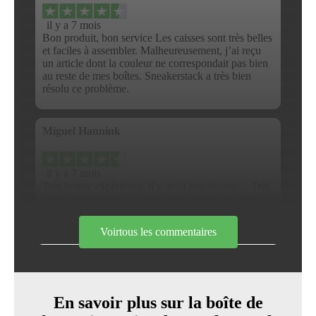
il y a 7 mois
Bon produit, bon service Les caisses sont très belles
et faciles à assembler. Malheureusement, j’ai reçu
un article dont la couleur ne correspondait pas bien
au reste de mes boîtes. Sneakerstack a très bien
résolu ce problème.
Miguel Hannink
il y a 7 mois
Très bonne expérience, il y avait une fissure… Très
bonne expérience, il y avait une fissure dans une
porte. J’en ai reçu un nouveau dès le lendemain !
Génial !
Voirtous les commentaires
En savoir plus sur la boîte de